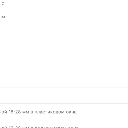
 с
ом
ой 16-28 мм в пластиковом окнe