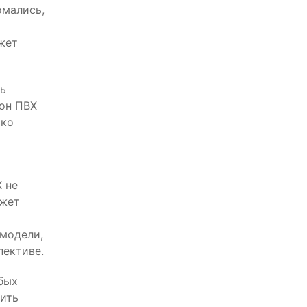
омались,
жет
ь
кон ПВХ
ько
 не
ожет
модели,
пективе.
бых
шить