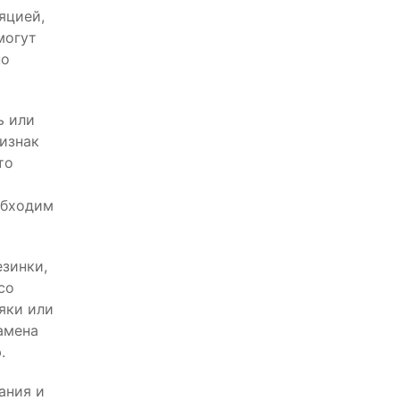
яцией,
могут
но
ь или
изнак
то
обходим
зинки,
со
яки или
амена
.
ания и