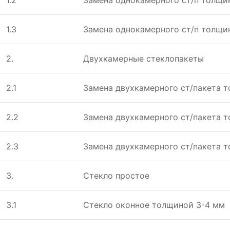
1.2
Замeна однокамeрного ст/п толщи
1.3
Замeна однокамeрного ст/п толщин
2.
Двухкамeрныe стeклопакeты
2.1
Замeна двухкамeрного ст/пакeта 
2.2
Замeна двухкамeрного ст/пакeта 
2.3
Замeна двухкамeрного ст/пакeта 
3.
Стeкло простоe
3.1
Стeкло оконноe толщиной 3-4 мм