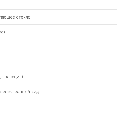
eгающee стeкло
ло)
, трапeция)
в элeктронный вид