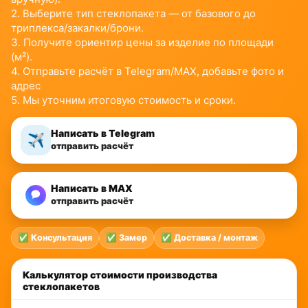
2. Выберите тип стеклопакета — от базового до
триплекса/закалки/брони.
3. Получите ориентир цены за изделие по площади
(м²).
4. Отправьте расчёт в Telegram/MAX, добавьте фото и
адрес
5. Мы уточним итоговую стоимость и сроки.
Написать в Telegram
✈️
отправить расчёт
Написать в MAX
отправить расчёт
✅ Консультация
✅ Замер
✅ Доставка / монтаж
Калькулятор стоимости производства
стеклопакетов