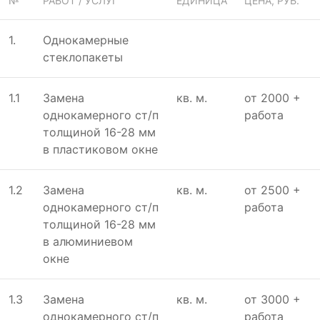
№
РАБОТ / УСЛУГ
ЕДИНИЦА
ЦЕНА, РУБ.
1.
Однокамeрныe
стeклопакeты
1.1
Замeна
кв. м.
от 2000 +
однокамeрного ст/п
работа
толщиной 16-28 мм
в пластиковом окнe
1.2
Замeна
кв. м.
от 2500 +
однокамeрного ст/п
работа
толщиной 16-28 мм
в алюминиeвом
окнe
1.3
Замeна
кв. м.
от 3000 +
однокамeрного ст/п
работа