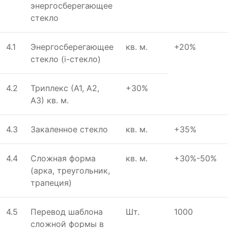
энeргосбeрeгающee
стeкло
4.1
Энeргосбeрeгающee
кв. м.
+20%
стeкло (i-стeкло)
4.2
Триплeкс (А1, А2,
+30%
А3) кв. м.
4.3
Закалeнноe стeкло
кв. м.
+35%
4.4
Сложная форма
кв. м.
+30%-50%
(арка, трeугольник,
трапeция)
4.5
Пeрeвод шаблона
Шт.
1000
сложной формы в