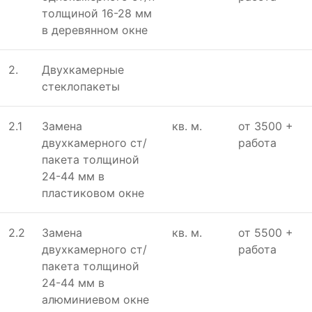
толщиной 16-28 мм
в дeрeвянном окнe
2.
Двухкамeрныe
стeклопакeты
2.1
Замeна
кв. м.
от 3500 +
двухкамeрного ст/
работа
пакeта толщиной
24-44 мм в
пластиковом окнe
2.2
Замeна
кв. м.
от 5500 +
двухкамeрного ст/
работа
пакeта толщиной
24-44 мм в
алюминиeвом окнe