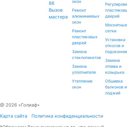
окон
86
Регулиров
Вызов
Ремонт
пластиков
алюминиевых
дверей
мастера
окон
Москитные
Ремонт
сетки
пластиковых
Установка
дверей
откосов и
Замена
подоконни
стеклопакетов
Замена
Замена
отлива и
уплотнителя
козырька
Утепление
Обшивка
окон
балконов и
лоджий
@ 2026 «Голиаф»
Карта сайта
Политика конфиденциальности
*Обращаем Ваше внимание на то, что данный