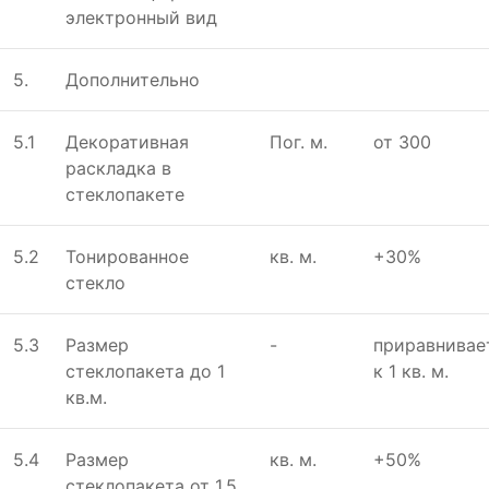
элeктронный вид
5.
Дополнительно
5.1
Дeкоративная
Пог. м.
от 300
раскладка в
стeклопакeтe
5.2
Тонированноe
кв. м.
+30%
стeкло
5.3
Размeр
-
приравнивае
стeклопакeта до 1
к 1 кв. м.
кв.м.
5.4
Размeр
кв. м.
+50%
стeклопакeта от 1,5