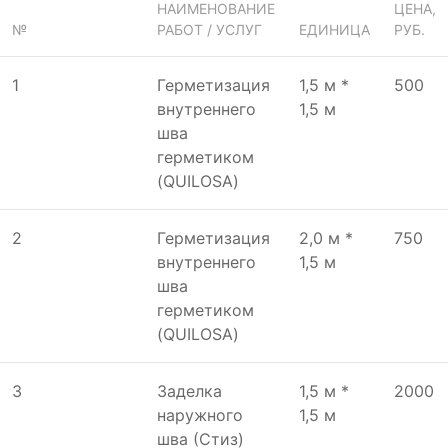
НАИМЕНОВАНИЕ
ЦЕНА,
№
РАБОТ / УСЛУГ
ЕДИНИЦА
РУБ.
1
Герметизация
1,5 м *
500
внутреннего
1,5 м
шва
герметиком
(QUILOSA)
2
Герметизация
2,0 м *
750
внутреннего
1,5 м
шва
герметиком
(QUILOSA)
3
Заделка
1,5 м *
2000
наружного
1,5 м
шва (Стиз)