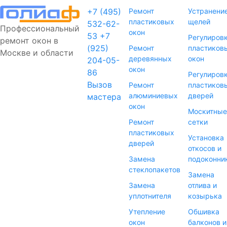
+7 (495)
Ремонт
Устранени
пластиковых
щелей
532-62-
Профессиональный
окон
53
+7
Регулиров
ремонт окон в
(925)
Ремонт
пластиков
Москве и области
деревянных
окон
204-05-
окон
86
Регулиров
Вызов
Ремонт
пластиков
алюминиевых
дверей
мастера
окон
Москитные
Ремонт
сетки
пластиковых
Установка
дверей
откосов и
Замена
подоконни
стеклопакетов
Замена
Замена
отлива и
уплотнителя
козырька
Утепление
Обшивка
окон
балконов и