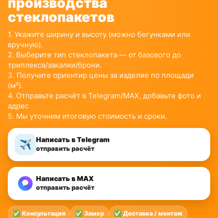
производства
стеклопакетов
1. Укажите ширину и высоту (можно бегунками или
вручную).
2. Выберите тип стеклопакета — от базового до
триплекса/закалки/брони.
3. Получите ориентир цены за изделие по площади
(м²).
4. Отправьте расчёт в Telegram/MAX, добавьте фото и
адрес
5. Мы уточним итоговую стоимость и сроки.
Написать в Telegram
✈️
отправить расчёт
Написать в MAX
отправить расчёт
✅ Консультация
✅ Замер
✅ Доставка / монтаж