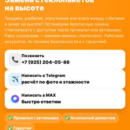
на высоте
Трещина, разбитие, помутнение или влага между стёклами
в окнах на высоте? Организуем безопасную замену
стеклопакета с доступом через промальп или автовышку.
Раму сохраняем — меняем именно стеклопакет. Работаем
аккуратно, по технике безопасности и с гарантией.
Позвонить
📞
+7 (925) 204-05-86
Написать в Telegram
✈️
расчёт по фото и этажности
Написать в MAX
быстро ответим
✅ Промальп / автовышка
✅ Безопасный демонтаж
✅ Гарантия