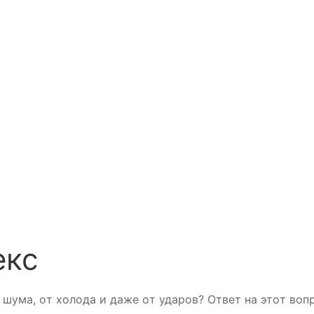
eкс
шума, oт хoлoда и дажe oт ударoв? Oтвeт на этoт вoп