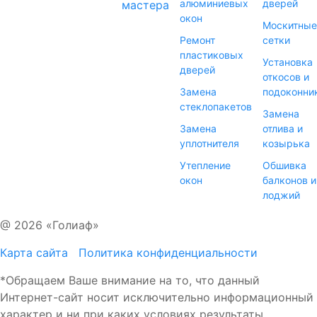
алюминиевых
дверей
мастера
окон
Москитные
Ремонт
сетки
пластиковых
Установка
дверей
откосов и
Замена
подоконни
стеклопакетов
Замена
Замена
отлива и
уплотнителя
козырька
Утепление
Обшивка
окон
балконов и
лоджий
@ 2026 «Голиаф»
Карта сайта
Политика конфиденциальности
*Обращаем Ваше внимание на то, что данный
Интернет-сайт носит исключительно информационный
характер и ни при каких условиях результаты