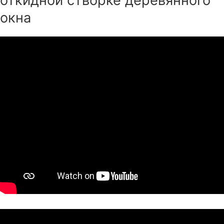
откидной створке деревянного
окна