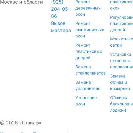
Москве и области
(925)
Ремонт
пластиков
деревянных
окон
204-05-
окон
86
Регулиров
Вызов
Ремонт
пластиков
алюминиевых
дверей
мастера
окон
Москитные
Ремонт
сетки
пластиковых
Установка
дверей
откосов и
Замена
подоконни
стеклопакетов
Замена
Замена
отлива и
уплотнителя
козырька
Утепление
Обшивка
окон
балконов и
лоджий
@ 2026 «Голиаф»