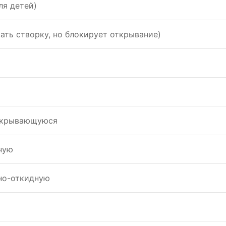
ля детей)
ать створку, но блокирует открывание)
открывающуюся
ную
тно-откидную