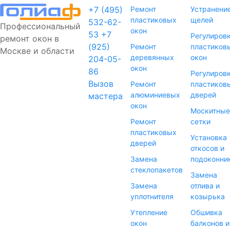
+7 (495)
Ремонт
Устранени
пластиковых
щелей
532-62-
Профессиональный
окон
53
+7
Регулиров
ремонт окон в
(925)
Ремонт
пластиков
Москве и области
деревянных
окон
204-05-
окон
86
Регулиров
Вызов
Ремонт
пластиков
алюминиевых
дверей
мастера
окон
Москитные
Ремонт
сетки
пластиковых
Установка
дверей
откосов и
Замена
подоконни
стеклопакетов
Замена
Замена
отлива и
уплотнителя
козырька
Утепление
Обшивка
окон
балконов и