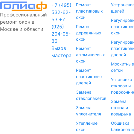
+7 (495)
Ремонт
Устранени
пластиковых
щелей
532-62-
Профессиональный
окон
53
+7
Регулиров
ремонт окон в
(925)
Ремонт
пластиков
Москве и области
деревянных
окон
204-05-
окон
86
Регулиров
Вызов
Ремонт
пластиков
алюминиевых
дверей
мастера
окон
Москитные
Ремонт
сетки
пластиковых
Установка
дверей
откосов и
Замена
подоконни
стеклопакетов
Замена
Замена
отлива и
уплотнителя
козырька
Утепление
Обшивка
окон
балконов и