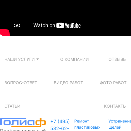
НАШИ УСЛУГИ
О КОМПАНИИ
ОТЗЫВЫ
ВОПРОС-ОТВЕТ
ВИДЕО РАБОТ
ФОТО РАБОТ
СТАТЬИ
КОНТАКТЫ
+7 (495)
Ремонт
Устранени
пластиковых
щелей
532-62-
Профессиональный