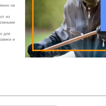
бенно на
ют из
зломными
о для
 замки и