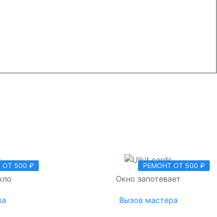
 ОТ 500 ₽
РЕМОНТ ОТ 500 ₽
кло
Окно запотевает
ра
Вызов мастера